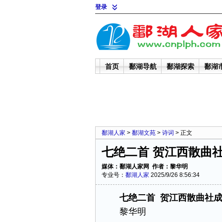
登录
首页
鄱湖导航
鄱湖探索
鄱湖
鄱湖人家
>
鄱湖文苑
>
诗词
> 正文
七绝二首 贺江西散曲
媒体：鄱湖人家网 作者：黎华明
专业号：
鄱湖人家
2025/9/26 8:56:34
七绝二首 贺江西散曲社
黎华明