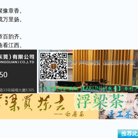
聚豫章香。
成万里扬。
章百韵齐。
曲看江西。
推荐此