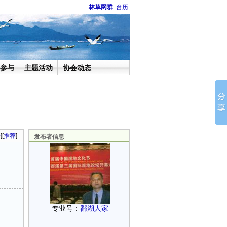
林草网群
台历
参与
主题活动
协会动态
论
][
推荐
]
发布者信息
专业号：
鄱湖人家