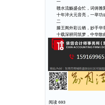
一
赣水流觞盛会忙，词俦雅
十年淬火元音亮，一举功
二
滕王阁外彩云栖，妙手华
十载深耕同筑梦，中华散
阅读 693