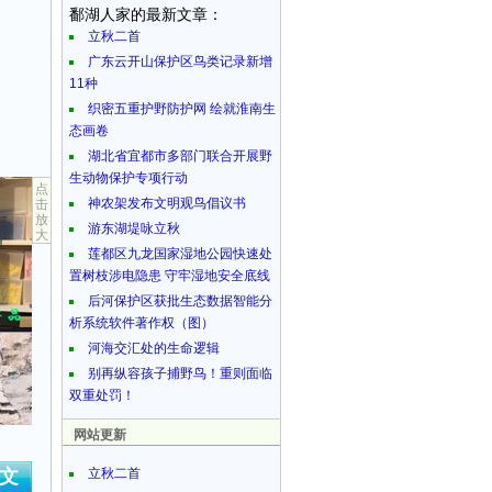
鄱湖人家的最新文章：
立秋二首
广东云开山保护区鸟类记录新增
11种
织密五重护野防护网 绘就淮南生
态画卷
湖北省宜都市多部门联合开展野
生动物保护专项行动
点
神农架发布文明观鸟倡议书
击
放
游东湖堤咏立秋
大
莲都区九龙国家湿地公园快速处
置树枝涉电隐患 守牢湿地安全底线
后河保护区获批生态数据智能分
析系统软件著作权（图）
河海交汇处的生命逻辑
别再纵容孩子捕野鸟！重则面临
双重处罚！
网站更新
文
立秋二首