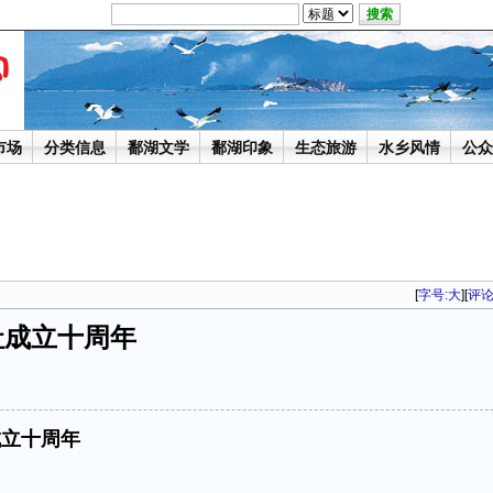
市场
分类信息
鄱湖文学
鄱湖印象
生态旅游
水乡风情
公众
[
字号:
大
][
评
社成立十周年
成立十周年