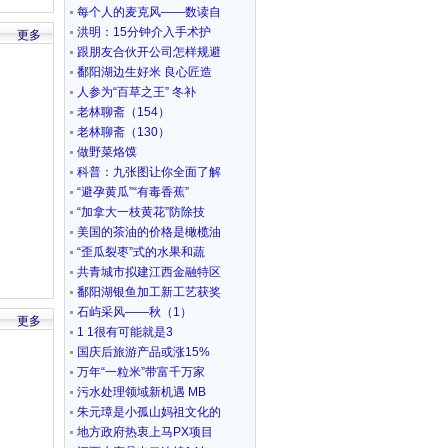
每个人的麦克风——数读自
洪明：15分钟介入手术护
更多
跟朋友合伙开公司怎样规避
鄱阳湖边生好米 良心匠造
人参为“百草之王” 冬补
老林聊斋（154）
老林聊斋（130）
做野菜烙馍
科普：九张图让你全面了解
“避孕黄瓜”“有毒香蕉”
“加拿大一枝黄花”防除技
美国的茶油的价格是橄榄油
“歪瓜裂枣”式的水果和蔬
共青城市拟建江西金融特区
鄱阳湖银鱼加工新工艺获奖
石屿采风——秋（1）
更多
1 1很有可能就是3
国庆后旅游产品或涨15%
万年“一粒米”带富千万家
污水处理领域新机遇 MB
朱元璋是小孤山妈祖文化的
地方政府热衷上马PX项目