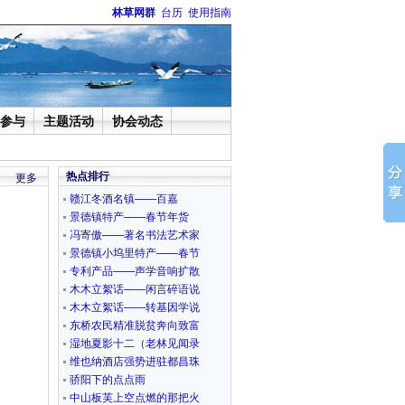
林草网群
台历
使用指南
参与
主题活动
协会动态
热点排行
更多
赣江冬酒名镇——百嘉
景德镇特产——春节年货
冯寄傲——著名书法艺术家
景德镇小坞里特产——春节
专利产品——声学音响扩散
木木立絮话——闲言碎语说
木木立絮话——转基因学说
东桥农民精准脱贫奔向致富
湿地夏影十二（老林见闻录
维也纳酒店强势进驻都昌珠
骄阳下的点点雨
中山板芙上空点燃的那把火