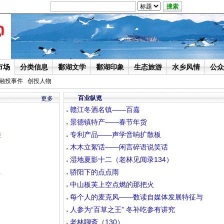
市场
分类信息
鄱湖文学
鄱湖印象
生态旅游
水乡风情
公众
融投事件
创投人物
百业纵览
更多
赣江冬酒名镇——百嘉
景德镇特产——春节年货
推
专利产品——声学音响扩散板
木木立絮话——闲言碎语说笑话
湿地夏影十二（老林见闻录134）
4
骄阳下的点点雨
中山板芙上空点燃的那把火
每个人的麦克风——数读自媒体发展特征与
人参为“百草之王” 冬补吃参有讲究
老林聊斋（130）