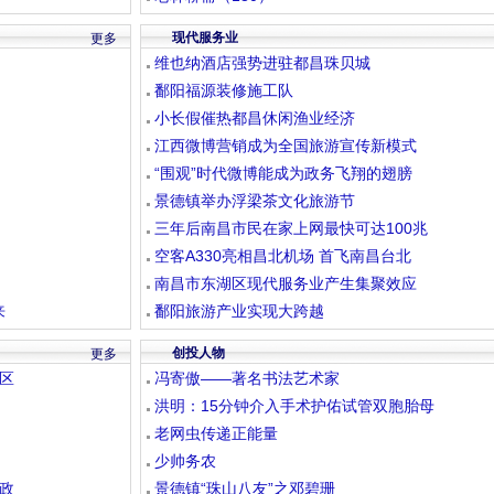
现代服务业
更多
维也纳酒店强势进驻都昌珠贝城
鄱阳福源装修施工队
小长假催热都昌休闲渔业经济
江西微博营销成为全国旅游宣传新模式
“围观”时代微博能成为政务飞翔的翅膀
景德镇举办浮梁茶文化旅游节
三年后南昌市民在家上网最快可达100兆
空客A330亮相昌北机场 首飞南昌台北
南昌市东湖区现代服务业产生集聚效应
来
鄱阳旅游产业实现大跨越
创投人物
更多
区
冯寄傲——著名书法艺术家
洪明：15分钟介入手术护佑试管双胞胎母
老网虫传递正能量
少帅务农
政
景德镇“珠山八友”之邓碧珊