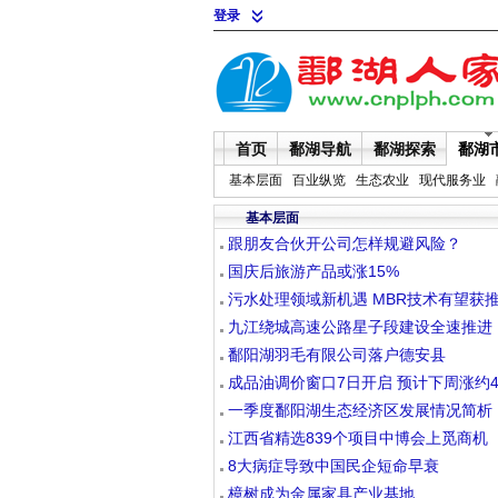
登录
首页
鄱湖导航
鄱湖探索
鄱湖
基本层面
百业纵览
生态农业
现代服务业
基本层面
跟朋友合伙开公司怎样规避风险？
国庆后旅游产品或涨15%
污水处理领域新机遇 MBR技术有望获
九江绕城高速公路星子段建设全速推进
鄱阳湖羽毛有限公司落户德安县
成品油调价窗口7日开启 预计下周涨约
一季度鄱阳湖生态经济区发展情况简析
江西省精选839个项目中博会上觅商机
8大病症导致中国民企短命早衰
樟树成为金属家具产业基地