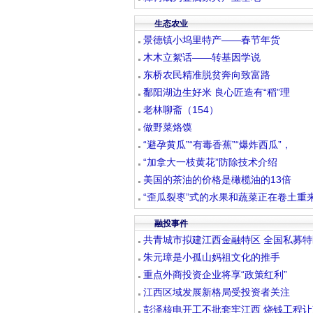
生态农业
景德镇小坞里特产——春节年货
木木立絮话——转基因学说
东桥农民精准脱贫奔向致富路
鄱阳湖边生好米 良心匠造有“稻”理
老林聊斋（154）
做野菜烙馍
“避孕黄瓜”“有毒香蕉”“爆炸西瓜”，
“加拿大一枝黄花”防除技术介绍
美国的茶油的价格是橄榄油的13倍
“歪瓜裂枣”式的水果和蔬菜正在卷土重
融投事件
共青城市拟建江西金融特区 全国私募特
朱元璋是小孤山妈祖文化的推手
重点外商投资企业将享“政策红利”
江西区域发展新格局受投资者关注
彭泽核电开工不批套牢江西 烧钱工程让