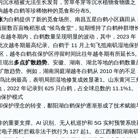
内沉水植被无法生长发育，苦草冬芽等沉水植物食物匮乏
越冬白鹤等珍稀物种的觅食和分布​5。​
张
为白鹤提供了新的觅食场所。南昌五星白鹤小区藕田从 3
洲预留数百亩晚稻形成 "候鸟食堂"，短期维持了白鹤种群增
在越冬期内，白鹤数量呈现明显的波动，其中，2023 年 
，为此次越冬期最高纪录。白鹤于 11 月上旬飞抵南矶湿地保
保护区，越冬白鹤在保护区停留时间比往年越冬期有所延长​5。
呈现出
多点扩散趋势
。安徽、湖南、湖北等地的白鹤数量
扩散趋势。例如，湖南洞庭湖越冬白鹤从 2010 年的不足 
只，且幼鸟比例最高，表明局部湿地修复成效显著1。山东黄河三
2022 年记录到 625 只白鹤，占全球总数的 11.1%​1。​
的保护模式​
和保护理念的转变，鄱阳湖白鹤保护逐渐形成了技术赋能
的重要支撑。AI 识别、无人机巡护和 5G 实时预警系统
通过电子围栏拦截非法干扰行为 127 起1。在江西鄱阳湖南