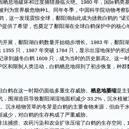
白鹤因栖息地破坏和过度捕猎濒临灭绝。1980 年，国际鹤类
只，被列为世界极危物种​1。同年冬季，中国科学院动物考察
只白鹤，这一发现震惊全球，鄱阳湖由此成为拯救白鹤的 "诺
保护提供了希望，也奠定了鄱阳湖在全球白鹤保护中的核心
开展，鄱阳湖白鹤数量开始稳步增长。1983 年，鄱阳
达 1355 只，1987 年突破 1784 只，显示出湿地保护的初
鄱阳湖记录到越冬白鹤 1609 只，成为当时的历史新高2。这一
护区和限制人类活动，白鹤栖息地得到了初步恢复，种群
但白鹤在这一时期仍面临多重生存威胁。
栖息地萎缩
是主
 年代，围湖造田导致鄱阳湖湿地面积减少 33.2%，沉水植
​1。沉水植物苦草的冬芽是白鹤的主要食物来源，但由于
渐减少，对白鹤的生存构成了严重威胁。​
非法捕捞、农药污染和农业扩张压缩了白鹤的生存空间，19