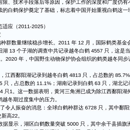
有限、技术手段落后等原因，保护工作的深度和广度仍有
续的白鹤保护奠定了基础，标志着中国开始重视白鹤这一
（2011-2025）​
​
鹤种群数量继续稳步增长。2011 年 12 月，国际鹤类基金
 13 个子湖的调查中共记录越冬白鹤 4557 只，这是
2。2020 年，中国野生动物保护协会组织的鹤类越冬同步
，江西鄱阳湖记录到越冬白鹤 4813 只，占总数的 85.7
 只，占总数的 11.1%；湖南记录到白鹤 63 只，湖北记
 34 只​1。这一数据表明，黄河三角洲已成为除江西鄱阳湖
越冬期过度集中的压力。​
来了令人振奋的消息：全球白鹤种群达 6728 只，其中鄱
新高​22。
期监测数据显示，湖区白鹤数量突破 5000 只，其中余干县插旗