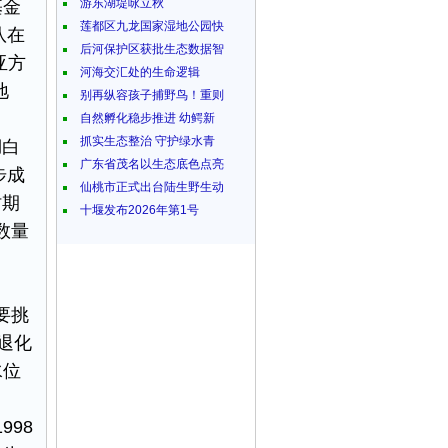
游东湖堤咏立秋
基金
莲都区九龙国家湿地公园快
队在
后河保护区获批生态数据智
亚方
河海交汇处的生命逻辑
地
别再纵容孩子捕野鸟！重则
自然孵化稳步推进 幼鳄新
抓实生态整治 守护绿水青
湖白
广东省茂名以生态底色点亮
步成
仙桃市正式出台陆生野生动
时期
十堰发布2026年第1号
数量
要挑
被退化
水位
98