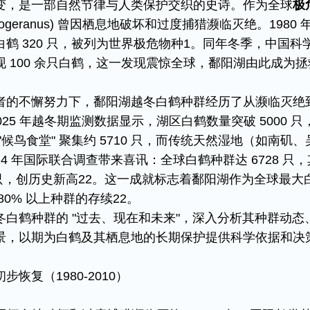
变，是一部自然节律与人类保护交织的史诗。作为全球
极
leucogeranus) 曾因栖息地破坏和过度捕猎濒临灭绝。1980 
鹤 320 只，被列为世界极危物种1。同年冬季，中国科
 100 余只白鹤，这一发现震惊全球，鄱阳湖由此成为拯
者的不懈努力下，鄱阳湖越冬白鹤种群经历了从濒临灭绝
025 年越冬期监测数据显示，湖区白鹤数量突破 5000 只
候鸟食堂" 聚集约 5710 只，而传统天然湿地（如南矶、
2。2024 年国际联合调查带来喜讯：全球白鹤种群达 6728 只
余只，创历史新高​22。这一成就标志着鄱阳湖作为全球最大
% 以上种群的存续​22。​
白鹤种群的 "过去、现在和未来"，深入分析其种群动态
景，以期为白鹤及其栖息地的长期保护提供科学依据和决
复（1980-2010）​