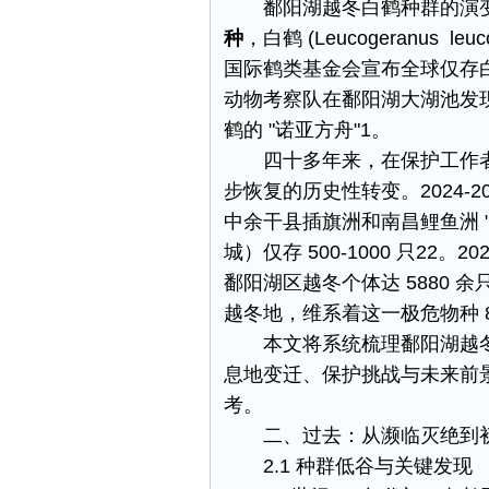
鄱阳湖越冬白鹤种群的演
种
，白鹤 (Leucogeranus 
国际鹤类基金会宣布全球仅存白
动物考察队在鄱阳湖大湖池发现
鹤的 "诺亚方舟"​1。​
四十多年来，在保护工作
步恢复的历史性转变。2024-2
中余干县插旗洲和南昌鲤鱼洲 "
城）仅存 500-1000 只​2
鄱阳湖区越冬个体达 5880 
越冬地，维系着这一极危物种 80
本文将系统梳理鄱阳湖越冬
息地变迁、保护挑战与未来前
考。​
二、过去：从濒临灭绝到初步恢
2.1 种群低谷与关键发现​