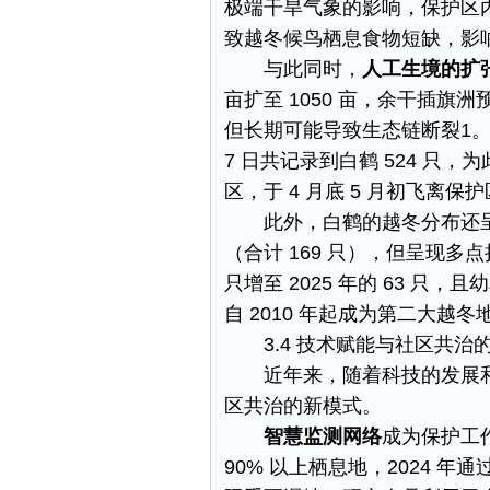
极端干旱气象的影响，保护区
致越冬候鸟栖息食物短缺，影响
与此同时，
人工生境的扩
亩扩至 1050 亩，余干插旗
但长期可能导致生态链断裂​1。
7 日共记录到白鹤 524 只
区，于 4 月底 5 月初飞离
此外，白鹤的越冬分布还
（合计 169 只），但呈现多点
只增至 2025 年的 63 
自 2010 年起成为第二大越冬地，
3.4 技术赋能与社区共治
近年来，随着科技的发展
区共治的新模式。​
智慧监测网络
成为保护工作
90% 以上栖息地，2024 年