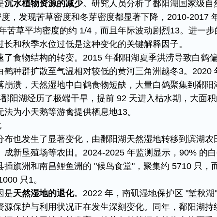
是
沉水植物资源的减少
。研究人员分析了鄱阳湖国家级自
密度，发现苦草密度和冬芽密度都显著下降，2010-2017 
09 年苦草平均密度的约 1/4，而且年际波动剧烈​13。进一
过长和秋季水位过低是这种变化的关键解释因子。​
速了食物结构的转变。2015 年鄱阳湖夏季洪涝导致白鹤
鹤种群扩散至气温相对较低的黄河三角洲越冬3。2020 
落崩溃，天然湿地中白鹤食物短缺，大量白鹤聚集到鄱阳
2 年鄱阳湖经历了极端干旱，提前 92 天进入枯水期，大面
法为小天鹅等游禽提供栖息地​13。​
​
分布也发生了显著变化，由鄱阳湖天然湿地转移到滨湖农
新垦殖场等农田。2024-2025 年监测显示，90% 的
旗洲和南昌鲤鱼洲的 "候鸟食堂"，聚集约 5710 只，
0 只​1。​
因是
天然湿地的退化
。2022 年，南矶湿地保护区 "堑秋湖"
资源保护与利用状况正在发生深刻变化。同年，鄱阳湖持