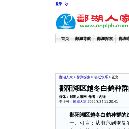
登录
首页
鄱湖导航
鄱湖探索
鄱湖
鄱湖人家
>
鄱湖探索
>
邻近水系
> 正文
鄱阳湖区越冬白鹤种群
媒体：鄱湖人家网 作者：内详
专业号：
鄱湖人家
2025/8/24 11:20:41
鄱阳湖区越冬白鹤种群的过
一、引言：从濒危到恢复的