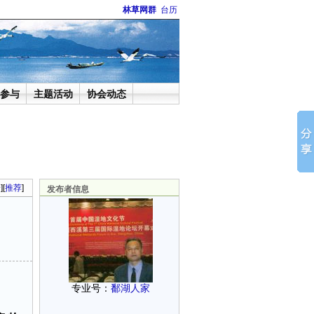
林草网群
台历
参与
主题活动
协会动态
论
][
推荐
]
发布者信息
专业号：
鄱湖人家