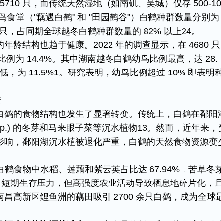
5710 只，而传统天然湿地（如南矶、吴城）仅存 500-10
两地候鸟食堂（"藕遇白鹤" 和 "田园鹤谷"）白鹤种群数量分别为 
10 只，占同期全球越冬白鹤种群数量的 82% 以上​24。​
龄结构也趋于健康。2022 年的调查显示，在 4680 
比例为 14.4%。其中湖南越冬白鹤幼鸟比例最高，达 28.
，为 11.5%​1。研究表明，幼鸟比例超过 10% 即表明
​
白鹤的食物结构也发生了显著转变。传统上，白鹤在鄱阳
ia spp.) 的冬芽和马来眼子菜等沉水植物​13。然而，近年来
影响，鄱阳湖沉水植被退化严重，白鹤的天然食物资源变少
示，白鹤食物中水稻、莲藕和紫云英占比达 67.94%，苦草冬
虽缓解了短期生存压力，但高强度农业活动导致栖息地碎片化，
昌高新区鲤鱼洲的藕田吸引 2700 余只白鹤，成为全球