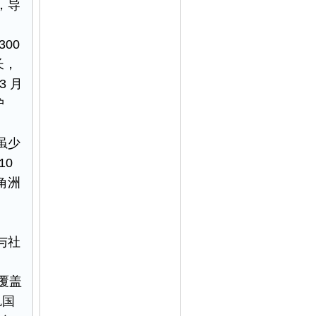
，导
00
长，
3 月
护
​
虽少
10
角洲
与社
覆盖
矶国