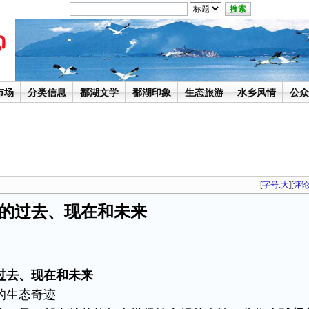
市场
分类信息
鄱湖文学
鄱湖印象
生态旅游
水乡风情
公众
[
字号:
大
][
评
的过去、现在和未来
去、现在和未来​
生态奇迹​