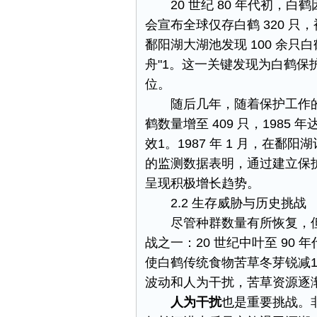
20 世纪 80 年代初，
会宣布全球仅存白鹤 320 
鄱阳湖大湖池发现 100 余
舟"​1。这一关键发现为白鹤
位。​
随后几年，随着保护工作的
鹤数量增至 409 只，1985 年
效​1。1987 年 1 月，在
的监测数据表明，通过建立保
呈现积极增长趋势。​
2.2 生存威胁与历史挑战​
尽管种群数量有所恢复，
战之一：20 世纪中叶至 90
使白鹤传统食物苦草冬芽锐减
波动和人为干扰，苦草资源逐
人为干扰
也是重要挑战。