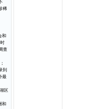
不
珍稀
会和
当时
调查
%；
录到
外最
阳湖区
洲和