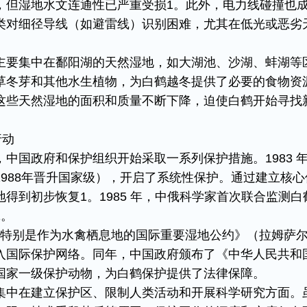
，但湿地水文连通性已严重受损1。此外，电力线碰撞也
类对细径导线（如避雷线）识别困难，尤其在低光或恶劣
​
主要集中在鄱阳湖的天然湿地，如大湖池、沙湖、蚌湖等
草冬芽和其他水生植物，为白鹤越冬提供了必要的食物资
这些天然湿地的面积和质量不断下降，迫使白鹤开始寻找
动​
中国政府和保护组织开始采取一系列保护措施。1983 
988年晋升国家级），开启了系统性保护。通过建立核心
得到初步恢复1。1985 年，中俄科学家首次联合监测白
。​
关于特别是作为水禽栖息地的国际重要湿地公约》（拉姆萨
入国际保护网络。同年，中国政府颁布了《中华人民共和
国家一级保护动物，为白鹤保护提供了法律保障。​
集中在建立保护区、限制人类活动和开展科学研究方面。