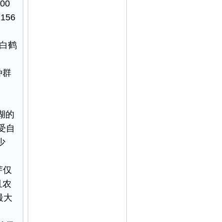
00
156
只白鹤
种群
湖的
，受自
​
芽仅
且农
最大