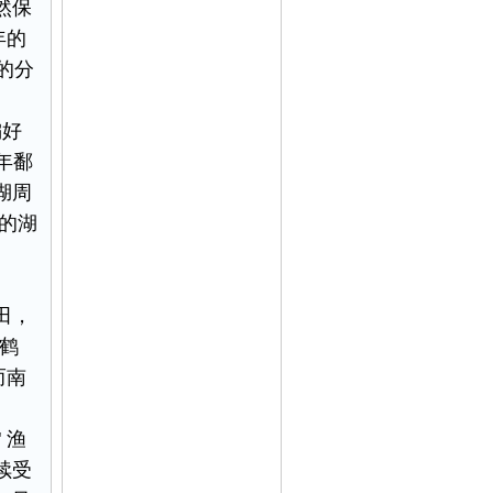
然保
年的
步的分
偏好
年鄱
湖周
积的湖
田，
白鹤
而南
 渔
续受