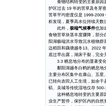
食物结构转变的主要原因
护区过去 19 年的苦草及冬芽
苦草平均密度仅是 1999-20
析发现，夏季高水位持续天数
此外，
极端气候事件
也加
食物苦草块茎丰度骤降，部分白
阳湖极端洪水导致沉水植物群
边稻田和藕塘越冬​13。202
底过早出露，湖床干裂，完全无
3.3 栖息地分布的显著变化
鄱阳湖越冬白鹤的栖息地
主要分布区集中在康山、五星、成
已转向农田人工生境，如余干县插
矶、吴城等传统湿地仅存 500-100
这种栖息地转变的主要原
业生产暂停，保护区内的自然