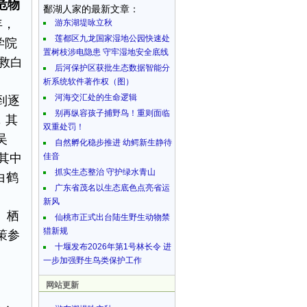
危物
鄱湖人家的最新文章：
年，
游东湖堤咏立秋
莲都区九龙国家湿地公园快速处
学院
置树枝涉电隐患 守牢湿地安全底线
救白
后河保护区获批生态数据智能分
析系统软件著作权（图）
河海交汇处的生命逻辑
到逐
别再纵容孩子捕野鸟！重则面临
，其
双重处罚！
吴
自然孵化稳步推进 幼鳄新生静待
，其中
佳音
抓实生态整治 守护绿水青山
白鹤
广东省茂名以生态底色点亮省运
新风
、栖
仙桃市正式出台陆生野生动物禁
猎新规
策参
十堰发布2026年第1号林长令 进
一步加强野生鸟类保护工作
网站更新