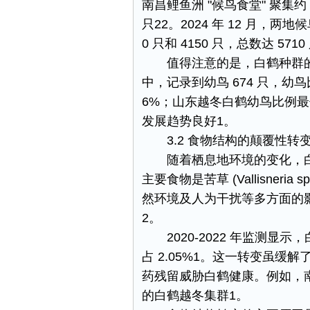
南昌鲤鱼洲 "候鸟食堂" 聚集约 
只​22。2024 年 12 月，
0 只和 4150 只，总数达 57
值得注意的是，白鹤种群的年
中，记录到幼鸟 674 只，幼鸟
6%；山东越冬白鹤幼鸟比例最低
发展趋势良好​1。​
3.2 食物结构的颠覆性转变
随着栖息地环境的变化，
主要食物是苦草 (Vallisner
然环境及人为干扰等多方面的
2。​
2020-2022 年监测显
占 2.05%​1。这一转变
药残留威胁白鹤健康。例如，南
的白鹤越冬集群​1。​