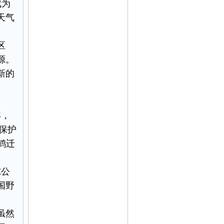
成为
天气
区
源。
新的
年，
保护
鹤迁
尔公
国野
虽然