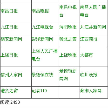
南昌电视
南昌人民广播
南昌日报
南昌晚报
台
电台
九江日报
九江电视台
浔阳晚报
九江县新闻网
德安新闻网
彭泽新闻网
赣北之窗
江西商报
上饶人民广播
上饶日报
上饶晚报
大都市
电台
景德镇新
信州人家网
景德镇在线
临川晚报
闻网
进贤之窗
记者110
鄱湖人家网
阅读 2493