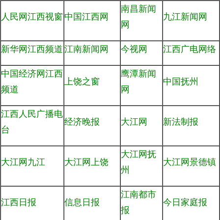
南昌新闻
人民网江西视窗
中国江西网
九江新闻网
网
新华网江西频道
江南新闻网
今视网
江西广电网络
中国经济网江西
鹰潭新闻
上饶之窗
中国抚州
频道
网
江西人民广播电
经济晚报
大江网
新法制报
台
大江网抚
大江网九江
大江网上饶
大江网景德镇
州
江南都市
江西日报
信息日报
今日家庭报
报