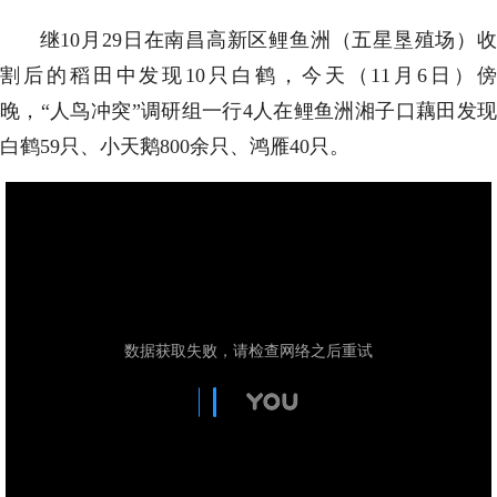
继10月29日在南昌高新区鲤鱼洲（五星垦殖场）收
割后的稻田中发现10只白鹤，今天（11月6日）傍
晚，“人鸟冲突”调研组一行4人在鲤鱼洲湘子口藕田发现
白鹤59只、小天鹅800余只、鸿雁40只。