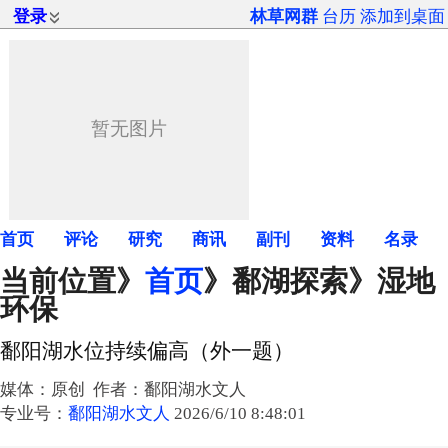
登录
林草网群
台历
添加到桌面
首页
评论
研究
商讯
副刊
资料
名录
当前位置》
首页
》
鄱湖探索
》湿地
环保
鄱阳湖水位持续偏高（外一题）
媒体：原创 作者：鄱阳湖水文人
专业号：
鄱阳湖水文人
2026/6/10 8:48:01