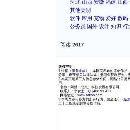
河北
山西
安徽
福建
江西
其他类别
软件
应用
宠物
爱好
数码
公务员
国外
设计
知识
行
阅读 2617
版权声明：
1.依据《
服务条款
》，本网页发布的原创作品
分享，遵守相关法律法规，无商业获利行为，
2.本网页是第三方信息存储空间，阿酷公司
用。
名称：阿酷（北京）科技发展有限公司
联系人：李女士，QQ468780427
网络地址：
www.arkoo.com
3.本网页参与各方的所有行为，完全遵守《
信
二十二条规定删除侵权作品。