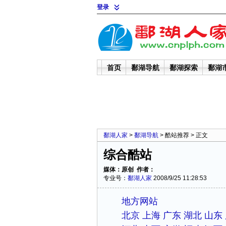
登录
首页
鄱湖导航
鄱湖探索
鄱湖
鄱湖人家
>
鄱湖导航
>
酷站推荐
> 正文
综合酷站
媒体：原创 作者：
专业号：
鄱湖人家
2008/9/25 11:28:53
地方网站
北京
上海
广东
湖北
山东