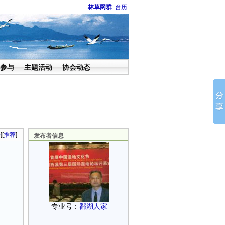
林草网群
台历
参与
主题活动
协会动态
论
][
推荐
]
发布者信息
专业号：
鄱湖人家