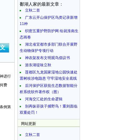
鄱湖人家的最新文章：
立秋二首
广东云开山保护区鸟类记录新增
11种
织密五重护野防护网 绘就淮南生
态画卷
湖北省宜都市多部门联合开展野
文
生动物保护专项行动
神农架发布文明观鸟倡议书
游东湖堤咏立秋
莲都区九龙国家湿地公园快速处
神进行
置树枝涉电隐患 守牢湿地安全底线
何费
后河保护区获批生态数据智能分
析系统软件著作权（图）
河海交汇处的生命逻辑
别再纵容孩子捕野鸟！重则面临
条例第
双重处罚！
网站更新
立秋二首