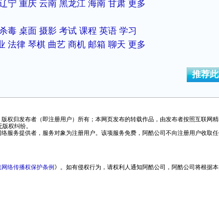
辽宁
重庆
云南
黑龙江
海南
甘肃
更多
杀毒
桌面
摄影
考试
课程
英语
学习
业
法律
琴棋
曲艺
商机
邮箱
聊天
更多
推荐此
，版权归发布者（即注册用户）所有；本网页发布的转载作品，由发布者按照互联网精
无版权纠纷。
是网络服务提供者，服务对象为注册用户。该项服务免费，阿酷公司不向注册用户收取任
息网络传播权保护条例
》。如有侵权行为，请权利人通知阿酷公司，阿酷公司将根据本