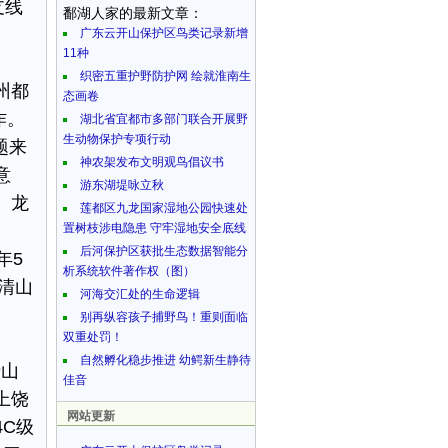
支线
鄱湖人家的最新文章：
广东云开山保护区鸟类记录新增
11种
织密五重护野防护网 绘就淮南生
州都
态画卷
作。
湖北省宜都市多部门联合开展野
生动物保护专项行动
题来
神农架发布文明观鸟倡议书
意
游东湖堤咏立秋
、龙
莲都区九龙国家湿地公园快速处
置树枝涉电隐患 守牢湿地安全底线
后河保护区获批生态数据智能分
年5
析系统软件著作权（图）
清山
河海交汇处的生命逻辑
别再纵容孩子捕野鸟！重则面临
双重处罚！
自然孵化稳步推进 幼鳄新生静待
清山
佳音
上饶
网站更新
C级