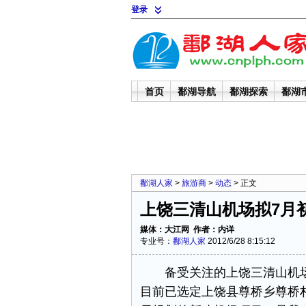
登录
首页
鄱湖导航
鄱湖探索
鄱湖
鄱湖人家
>
旅游商
>
动态
> 正文
上饶三清山机场拟7月
媒体：大江网 作者：内详
专业号：
鄱湖人家
2012/6/28 8:15:12
备受关注的上饶三清山机场项
目前已选定上饶县尊桥乡尊桥