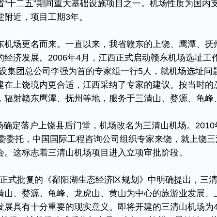
省“十二五”期间重大基础设施项目之一。机场性质为国内
堂附近，项目工期3年。
机场更名而来。一直以来，我省赣东的上饶、鹰潭、抚
经济发展。2006年4月，江西正式启动赣东机场选址工
场建设集团总公司李强为首的专家组一行5人，就机场选址问
建在上饶境内更合适，江西采纳了专家的建议。按当时的
，辐射赣东鹰潭、抚州等地，服务于三清山、婺源、龟峰
场确定落户上饶县后门堂，机场改名为三清山机场。2010
改委委托，中国国际工程咨询公司组织专家来饶，就上饶三
会。这标志着三清山机场项目进入立项审批阶段。
院正式批复的《鄱阳湖生态经济区规划》中明确提出，三
清山、婺源、龟峰、龙虎山、黄山为中心的旅游业发展、
发展具有十分重要的现实意义。即将开建的三清山机场为4