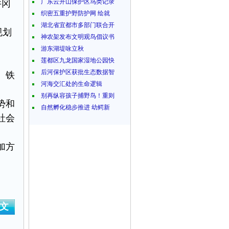
广东云开山保护区鸟类记录
井冈
织密五重护野防护网 绘就
湖北省宜都市多部门联合开
规划
神农架发布文明观鸟倡议书
游东湖堤咏立秋
莲都区九龙国家湿地公园快
后河保护区获批生态数据智
、铁
河海交汇处的生命逻辑
别再纵容孩子捕野鸟！重则
势和
自然孵化稳步推进 幼鳄新
社会
加方
文