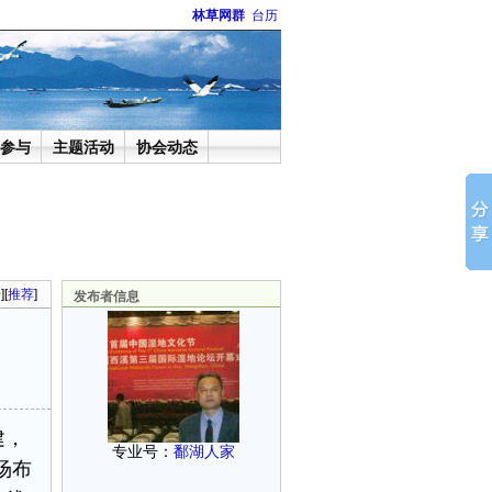
林草网群
台历
参与
主题活动
协会动态
论
][
推荐
]
发布者信息
建，
专业号：
鄱湖人家
场布