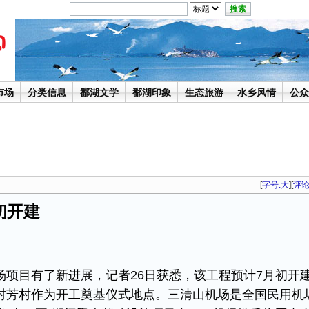
市场
分类信息
鄱湖文学
鄱湖印象
生态旅游
水乡风情
公众
[
字号:
大
][
评
初开建
目有了新进展，记者26日获悉，该工程预计7月初开
村芳村作为开工奠基仪式地点。三清山机场是全国民用机