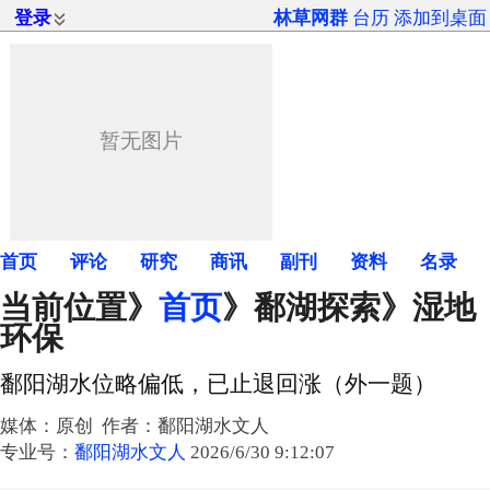
登录
林草网群
台历
添加到桌面
首页
评论
研究
商讯
副刊
资料
名录
当前位置》
首页
》
鄱湖探索
》湿地
环保
鄱阳湖水位略偏低，已止退回涨（外一题）
媒体：原创 作者：鄱阳湖水文人
专业号：
鄱阳湖水文人
2026/6/30 9:12:07