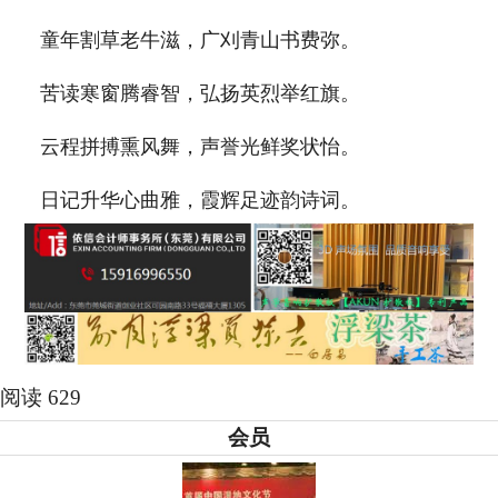
童年割草老牛滋，广刈青山书费弥。
苦读寒窗腾睿智，弘扬英烈举红旗。
云程拼搏熏风舞，声誉光鲜奖状怡。
日记升华心曲雅，霞辉足迹韵诗词。
阅读 629
会员