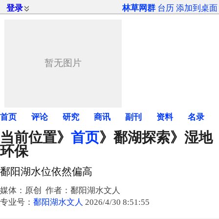
登录
林草网群
台历
添加到桌面
首页
评论
研究
商讯
副刊
资料
名录
当前位置》
首页
》
鄱湖探索
》湿地
环保
鄱阳湖水位依然偏高
媒体：原创 作者：鄱阳湖水文人
专业号：
鄱阳湖水文人
2026/4/30 8:51:55