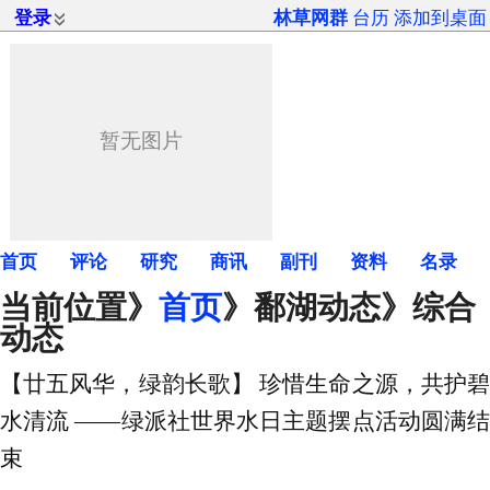
登录
林草网群
台历
添加到桌面
首页
评论
研究
商讯
副刊
资料
名录
当前位置》
首页
》
鄱湖动态
》综合
动态
【廿五风华，绿韵长歌】 珍惜生命之源，共护碧
水清流 ——绿派社世界水日主题摆点活动圆满结
束