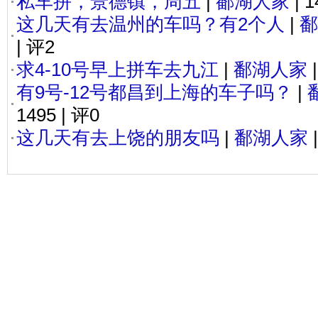
私车拼，景德镇，周五
|
鄱湖人家
| 1
这几天有去温州的车吗？有2个人
|
鄱
| 评2
求4-10号早上拼车去九江
|
鄱湖人家
|
有9号-12号都昌到上海的车子吗？
|
1495 | 评0
这几天有去上饶的朋友吗
|
鄱湖人家
|