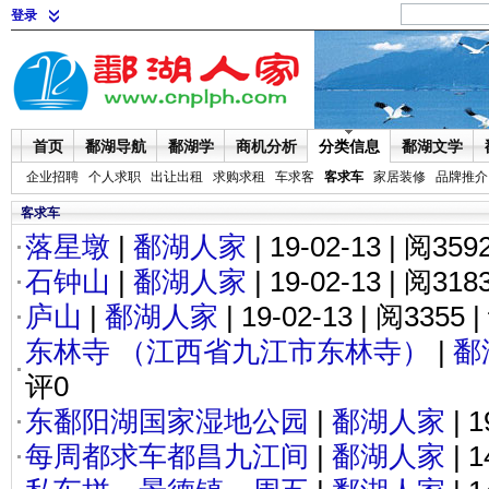
登录
首页
鄱湖导航
鄱湖学
商机分析
分类信息
鄱湖文学
企业招聘
个人求职
出让出租
求购求租
车求客
客求车
家居装修
品牌推介
客求车
落星墩
|
鄱湖人家
| 19-02-13 | 阅359
石钟山
|
鄱湖人家
| 19-02-13 | 阅318
庐山
|
鄱湖人家
| 19-02-13 | 阅3355 
东林寺 （江西省九江市东林寺）
|
鄱
评0
东鄱阳湖国家湿地公园
|
鄱湖人家
| 1
每周都求车都昌九江间
|
鄱湖人家
| 1