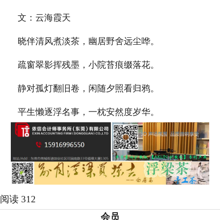
文：云海霞天
晓伴清风煮淡茶，幽居野舍远尘哗。
疏窗翠影挥残墨，小院苔痕缀落花。
静对孤灯翻旧卷，闲随夕照看归鸦。
平生懒逐浮名事，一枕安然度岁华。
阅读 312
会员