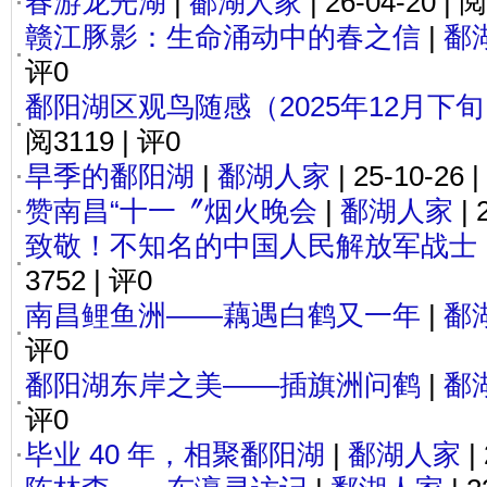
春游龙光湖
|
鄱湖人家
| 26-04-20 | 
赣江豚影：生命涌动中的春之信
|
鄱
评0
鄱阳湖区观鸟随感（2025年12月下
阅3119 | 评0
旱季的鄱阳湖
|
鄱湖人家
| 25-10-26 
赞南昌“十一〞烟火晚会
|
鄱湖人家
| 
致敬！不知名的中国人民解放军战士
3752 | 评0
南昌鲤鱼洲——藕遇白鹤又一年
|
鄱
评0
鄱阳湖东岸之美——插旗洲问鹤
|
鄱
评0
毕业 40 年，相聚鄱阳湖
|
鄱湖人家
|