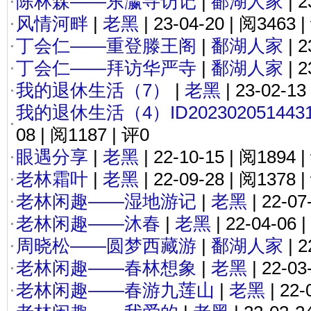
陈林森——东瀛寻访记
|
鄱湖人家
| 2
风情河畔
|
老黑
| 23-04-20 | 阅3463 
丁会仁——重登滕王阁
|
鄱湖人家
| 2
丁会仁——拜访华严寺
|
鄱湖人家
| 2
我的退休生活（7）
|
老黑
| 23-02-13
我的退休生活（4）ID202302051443
08 | 阅1187 | 评0
眼遇分享
|
老黑
| 22-10-15 | 阅1894 
老林霜叶
|
老黑
| 22-09-28 | 阅1378 
老林闲趣——湿地游记
|
老黑
| 22-07
老林闲趣——沐春
|
老黑
| 22-04-06 
周晓松——圆梦西藏游
|
鄱湖人家
| 2
老林闲趣——春林想象
|
老黑
| 22-03
老林闲趣——春游九莲山
|
老黑
| 22-