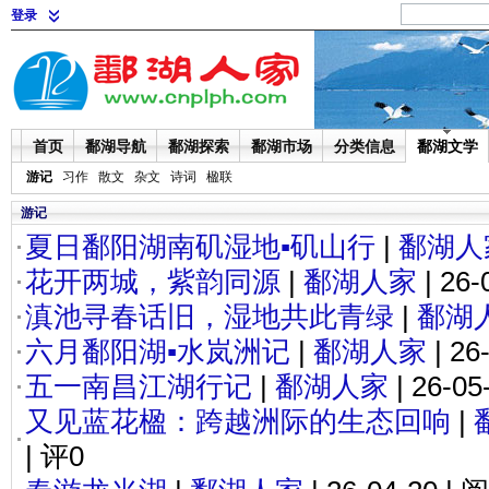
登录
首页
鄱湖导航
鄱湖探索
鄱湖市场
分类信息
鄱湖文学
游记
习作
散文
杂文
诗词
楹联
游记
夏日鄱阳湖南矶湿地▪矶山行
|
鄱湖人
花开两城，紫韵同源
|
鄱湖人家
| 26-
滇池寻春话旧，湿地共此青绿
|
鄱湖
六月鄱阳湖▪水岚洲记
|
鄱湖人家
| 26
五一南昌江湖行记
|
鄱湖人家
| 26-05
又见蓝花楹：跨越洲际的生态回响
|
| 评0