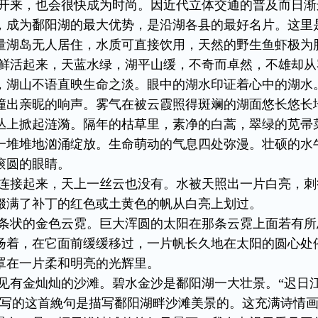
开来，也会很快成为时尚。因近代立体交通的普及而日渐
，成为鄱阳湖的最大优势，是沿湖各县的最好名片。这里
量湖岛无人居住，水质可直接饮用，天然的野生鱼虾极为
鲜活起来，天蓝水绿，湖平山缓，不奇而卓然，不雄却从
，湖山不语直映生命之淡。眼中的湖水印证着心中的湖水
撞出亲昵的响声。雾气在被云霞照得斑斓的湖面悠长悠长
丛上掀起涟漪。隔年的枯草里，素净的白蒿，翠绿的苋帚
一堆堆地汹涌绽放。生命萌动的气息四处弥漫。壮硕的水
滚圆的眼睛。
连接起来，天上一丝云也没有。水被天照出一片白亮，刺
缀满了补丁的红色或土黄色的帆从白亮上划过。
条状的金色云霓。巨大浑圆的太阳在那条云霓上面若有所
扬着，在它面前缓缓移过，一片帆长久地在太阳的圆心处
罩在一片柔和明亮的光辉里。
见有金灿灿的沙滩。碧水金沙是鄱阳湖一大壮景。“迟日
甫写的这首絻句是描写鄱阳湖畔沙滩美景的。这充满诗情