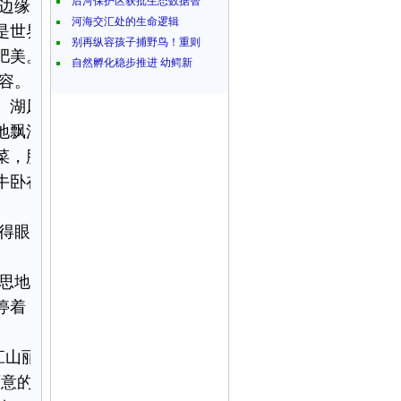
后河保护区获批生态数据智
边缘化，鄱阳湖毫无
河海交汇处的生命逻辑
是世界生物多样性最
别再纵容孩子捕野鸟！重则
肥美。
自然孵化稳步推进 幼鳄新
容。与之相对，水波
。湖风在水上滑行，
地飘浮。远山是一抹
菜，肥硕的铁扫帚、
牛卧在草丛，与那些
得眼睛生疼。不时有
思地注视着进入黑夜
停着，凝然不动。淡
江山丽，春风花草香。
画意的绝句，给我们展