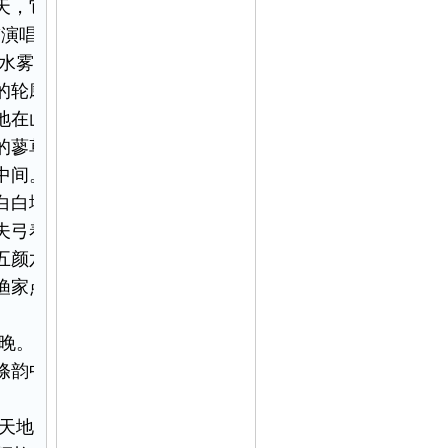
天，它们都要作一次
演唱会”。
水雾像轻纱般覆盖着
的轮廓，那是对岸的
地在山的那一面攀上
的蓼草静静地摆动，
中间。湖上汊汊有人
白白地入了梦境，分
夫弓着背，向湖里抛
五颜六色的灯光，把
渔家点亮的蔟蔟渔
。
晚。湖水所有之处，
绦韵中，鄱阳湖沿岸
天地人民的心灵胚芽