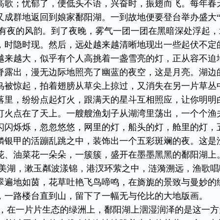
高歌；忧郁了，便低头不语，兴奋时，振翅而飞。每年春
又成群地返回到娘家鄱阳湖。一到故地便要登台举办盛大“
有夜的风韵。到了夜晚，雾气一团一团在黑暗深处浮起，
，时隐时现。然后，远处越来越清晰地现出一些起伏不定
越来越大，似乎有个人高挑着一盏雪亮的灯，正从容不迫
脊露出，漫无边际地照亮了幽蓝的夜空，这是月亮。湖边
鸟被惊起，拍着翅膀从草尖上掠过，又消失在另一片草丛
落里，纷纷点起灯火，跟满天的星斗互相照应，让你明明
灯火点在了天上。一艘艘渔划子从湖湾里荡出，一个个渔
闪闪烁烁，忽忽悠悠，网里的灯，船头的灯，舱里的灯，
鳞银甲的活蹦乱跳之中，装饰出一个五彩斑斓的夜。这是
花、油菜花一朵朵，一簇簇，盛开在墨墨黑黑的鄱阳湖上
美湖，漱玉粼波漾锦，港汊环萦之中，涟漪溯远，渔歌唱
翠遍地如茵，花草吐艳飞鸟啼鸣，在旖旎的景致与曼妙的
，一路楼台直到山，留下了一幅无与伦比的大地版画。
，在一片片生态的绿洲上，鄱阳湖上洇湿润泽的是这一方