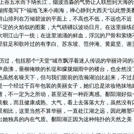
上吞五水而下纳长江，烟波浩淼的气势让人联想到大海的
湖挥毫写下“福地飞来小南海，禅心静到大西天”以此赞美
群山排列在万倾碧波的平面上，不高也不低，不远也不近
不定的火焰似的图案，大气磅礴以波动日月。在这里操练
大明江山于一统；在这里汹涌的鲜血，浮沉的尸骨和萦绕
里驻足和歌吟过的有李白、苏东坡、范仲淹、黄庭坚、谢
历过，包括那个“天堂”城市飘浮着迷人传说的华丽诗词的
声鼎沸，垂柳掩映的长堤和朦胧烟雨中的楼台，也全然没
色虽然名噪天下，但与我们眼前的浩瀚湖泊比起来，不过
是一个经过千百年包装的美丽女子，她们总是浓妆艳抹地
睹，不一定为之所动，甚至还有一种距离感。鄱阳湖好似
美貌，而且健康成熟、大气，看上去落落大方，虽然没有
景相比，这里当然不算华丽，一直处江湖之远，因此雕塑
出她独具的内在气质。鄱阳湖正因为这种纯扑的天然之美