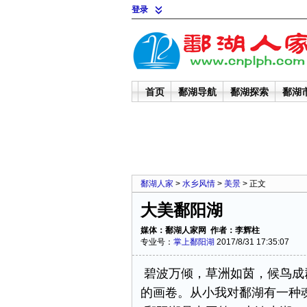
登录
首页
鄱湖导航
鄱湖探索
鄱湖
鄱湖人家
>
水乡风情
>
美景
> 正文
大美鄱阳湖
媒体：鄱湖人家网 作者：李辉柱
专业号：
掌上鄱阳湖
2017/8/31 17:35:07
碧波万倾，草洲如茵，候鸟成
的画卷。从小我对鄱湖有一种