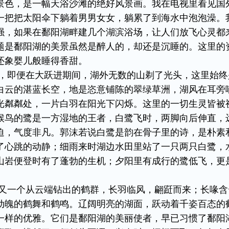
景色，是一幅天浴沙滩的绝好风景画。我在电视里看见国
一把把太阳伞下躺着男男女女，躺累了到海水中泡泡澡。
强，如果在鄱阳湖畔建几个湖滨浴场，让人们放飞心灵都
题是鄱阳湖的美景虽然是醉人的，却还是沉睡的。这里的
还象婴儿般睡得香甜。
，即便在大跃进期间，湖外无数的山剃了光头，这里始终
白云的湛蓝长空，地是恣意铺陈的翠绿草洲，湖风在耳旁
光粼粼处，一片白羽在阳光下闪烁。这里的一切生灵皆被
候鸟的鹭是一方湿地的王者，白鹭飞时，两脚向后伸直，
迫，气度非凡。郭沫若说白鹭是韵在骨子里的诗，是朴素
了心跳的动静；细雨来时湖边水田里站了一只两只白鹭，
山岩便登时有了蓬勃的生机；夕阳里有成行的鹭低飞，更
又一个从云端钻出的鹤群，长羽临风，翩跹而来；长喙含
动魄的鹤舞和鹤鸣。辽阔明亮的湖面，跃动着千姿百态的
一样的优雅。它们是鄱阳湖的美丽使者，早已习惯了鄱阳