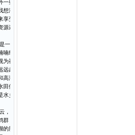
外一些海滨浴场天浴
我想海水是咸的，鄱
来享受天浴沙滩，看
资源还没有开发利
是一团锦绣。绿岛悠
喃喃细语，几只鹭鸟
视为神物，生灵有
远远超过尾巴，两扇
和高洁的形象化。丽
水田便成了玻璃的画
是水乡日子的一种恩
云，吟哦而来，长跖
鹤群，仙子一样的尊
湖的肥美，习惯了这