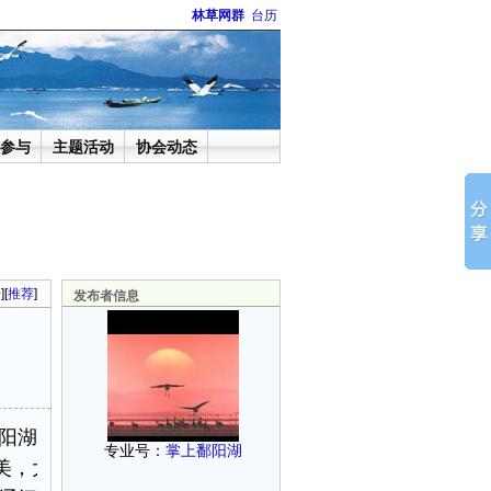
林草网群
台历
参与
主题活动
协会动态
论
][
推荐
]
发布者信息
阳湖是这样一幅美丽
专业号：
掌上鄱阳湖
美，大美在鄱阳湖。