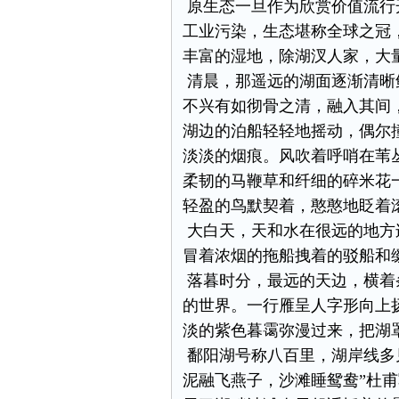
原生态一旦作为欣赏价值流行
工业污染，生态堪称全球之冠
丰富的湿地，除湖汊人家，大
清晨，那遥远的湖面逐渐清晰
不兴有如彻骨之清，融入其间
湖边的泊船轻轻地摇动，偶尔
淡淡的烟痕。风吹着呼哨在苇
柔韧的马鞭草和纤细的碎米花
轻盈的鸟默契着，憨憨地眨着
大白天，天和水在很远的地方
冒着浓烟的拖船拽着的驳船和
落暮时分，最远的天边，横着
的世界。一行雁呈人字形向上
淡的紫色暮霭弥漫过来，把湖
鄱阳湖号称八百里，湖岸线多
泥融飞燕子，沙滩睡鸳鸯”杜