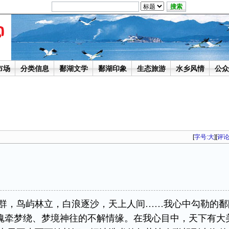
市场
分类信息
鄱湖文学
鄱湖印象
生态旅游
水乡风情
公众
[
字号:
大
][
评
群，鸟屿林立，白浪逐沙，天上人间……我心中勾勒的鄱
魂牵梦绕、梦境神往的不解情缘。在我心目中，天下有大