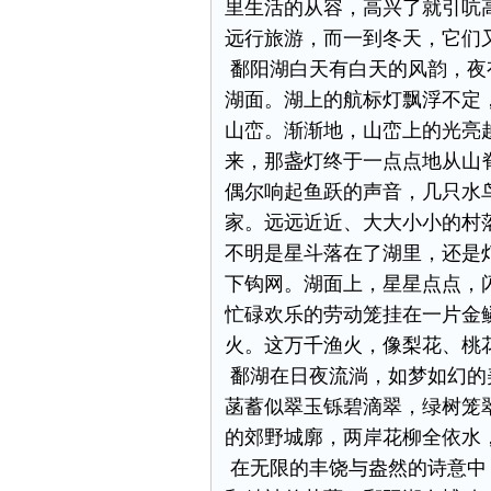
里生活的从容，高兴了就引吭
远行旅游，而一到冬天，它们
鄱阳湖白天有白天的风韵，夜
湖面。湖上的航标灯飘浮不定
山峦。渐渐地，山峦上的光亮
来，那盏灯终于一点点地从山
偶尔响起鱼跃的声音，几只水
家。远远近近、大大小小的村
不明是星斗落在了湖里，还是
下钩网。湖面上，星星点点，
忙碌欢乐的劳动笼挂在一片金
火。这万千渔火，像梨花、桃
鄱湖在日夜流淌，如梦如幻的
菡蓄似翠玉铄碧滴翠，绿树笼
的郊野城廓，两岸花柳全依水
在无限的丰饶与盎然的诗意中