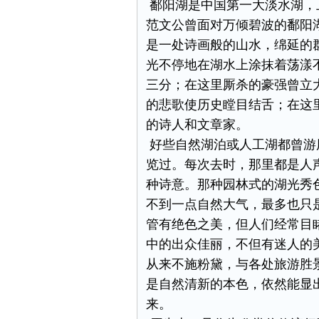
鄱阳湖是中国第一大淡水湖，
范文公曾面对万倾碧波的鄱阳
是一处诗画般的山水，绵延的
光不停地在湖水上涂抹着荡漾
三分；在这里厮杀的豪强曾立
的悲歌使历史瞠目结舌；在这
的诗人和文章家。
好些自然湖泊或人工湖都曾游
览过。每次去时，那里都是人
种诗意。那种园林式的湖光秀
不到一点自然大气，最多也只
管有绝色之美，但人们经常目
中的出众佳丽，不但有迷人的
从来不施粉黛，与各处旅游胜
是自然清新的本色，依然能显
来。