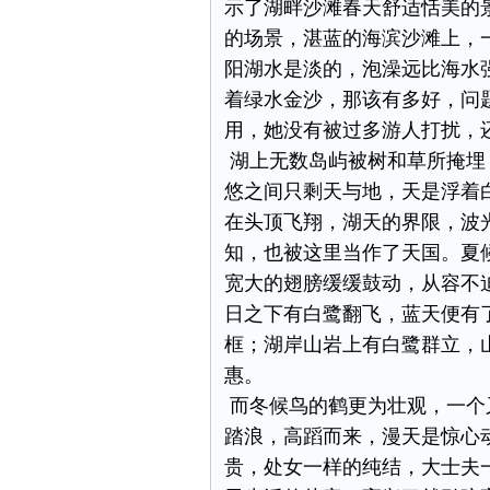
示了湖畔沙滩春天舒适恬美的
的场景，湛蓝的海滨沙滩上，
阳湖水是淡的，泡澡远比海水
着绿水金沙，那该有多好，问
用，她没有被过多游人打扰，
湖上无数岛屿被树和草所掩埋
悠之间只剩天与地，天是浮着
在头顶飞翔，湖天的界限，波
知，也被这里当作了天国。夏
宽大的翅膀缓缓鼓动，从容不
日之下有白鹭翻飞，蓝天便有
框；湖岸山岩上有白鹭群立，
惠。
而冬候鸟的鹤更为壮观，一个
踏浪，高蹈而来，漫天是惊心
贵，处女一样的纯结，大士夫