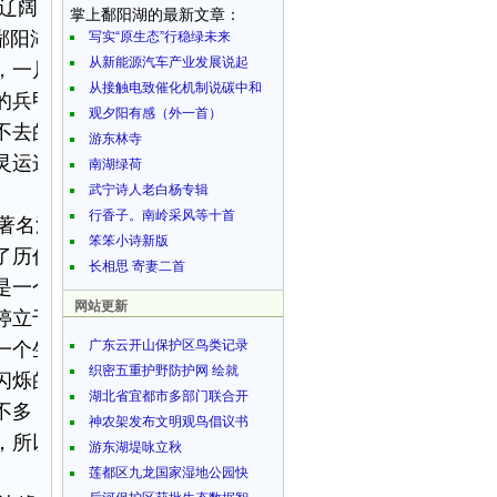
辽阔。当年饶洲知洲
掌上鄱阳湖的最新文章：
鄱阳湖的博大。那真
写实“原生态”行稳绿未来
从新能源汽车产业发展说起
，一片波光激荡，阳
从接触电致催化机制说碳中和
的兵甲曾令天下鼎立
观夕阳有感（外一首）
不去的湘军和太平军
游东林寺
灵运这些中国最优秀
南湖绿荷
武宁诗人老白杨专辑
行香子。南岭采风等十首
著名湖泊，我也去游
笨笨小诗新版
了历代文人笔下的那
长相思 寄妻二首
是一个小家碧玉，看
网站更新
婷立于舞台之上，尽
广东云开山保护区鸟类记录
一个生活在寻常环境
织密五重护野防护网 绘就
闪烁的灯光照耀，也
湖北省宜都市多部门联合开
不多，附会也少，还
神农架发布文明观鸟倡议书
，所以很多人慕名寻
游东湖堤咏立秋
莲都区九龙国家湿地公园快