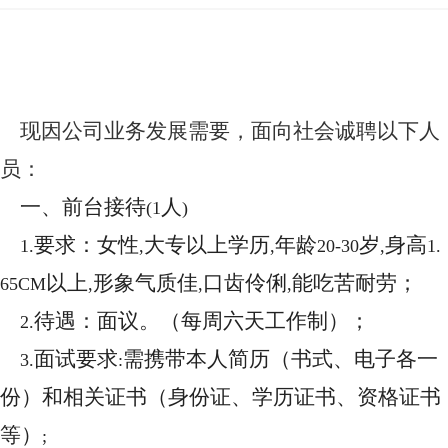
现因公司业务发展需要，面向社会诚聘以下人
员：
一、前台接待
人
(1
)
要求：女性
大专以上学历
年龄
岁
身高
1.
,
,
20-30
,
1.
以上
形象气质佳
口齿伶俐
能吃苦耐劳；
65CM
,
,
,
待遇：面议。（每周六天工作制）；
2.
面试要求
需携带本人简历（书式、电子各一
3.
:
份）和相关证书（身份证、学历证书、资格证书
等）
;