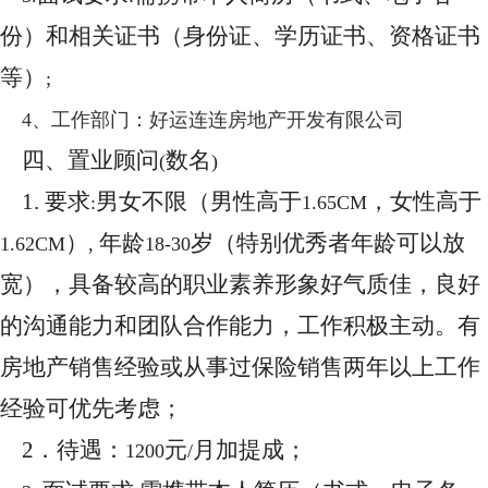
份）和相关证书（身份证、学历证书、资格证书
等）
;
4
、工作部门：好运连连房地产开发有限公司
四、置业顾问
数名
(
)
1.
要求
男女不限（男性高于
，女性高于
:
1.65CM
）
年龄
岁（特别优秀者年龄可以放
1.62CM
,
18-30
宽），具备较高的职业素养形象好气质佳，良好
的沟通能力和团队合作能力，工作积极主动。有
房地产销售经验或从事过保险销售两年以上工作
经验可优先考虑；
2
．待遇：
元
月加提成；
1200
/