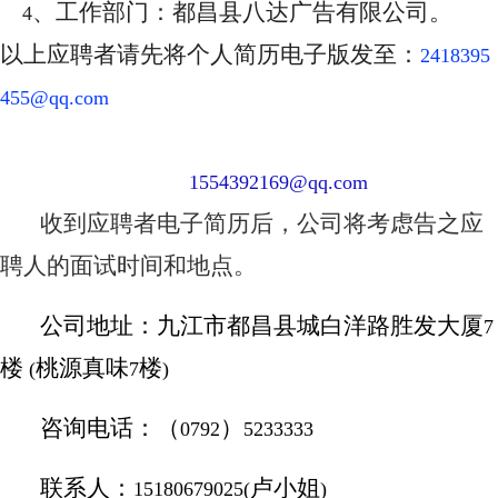
、工作部门：都昌县八达广告有限公司。
4
以上应聘者请先将个人简历电子版发至：
2418395
455
@qq.com
1554392169@qq.com
收到应聘者电子简历后，公司将考虑告之应
聘人的面试时间和地点。
公司地址：九江市都昌县城白洋路胜发大厦
7
楼
桃源真味
楼
(
7
)
咨询电话：（
）
0792
5233333
联系人：
卢
小姐
15180679025(
)